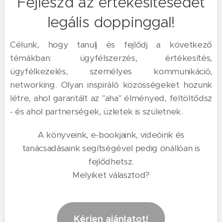
Fejleszd az értékesítésedet
legális doppinggal!
Célunk, hogy tanulj és fejlődj a következő
témákban: ügyfélszerzés, értékesítés,
ügyfélkezelés, személyes kommunikáció,
networking. Olyan inspiráló közösségeket hozunk
létre, ahol garantált az "aha" élményed, feltöltődsz
- és ahol partnerségek, üzletek is születnek.
A könyveink, e-bookjaink, videóink és
tanácsadásaink segítségével pedig önállóan is
fejlődhetsz.
Melyiket választod?
Kérjen ajánlatot!