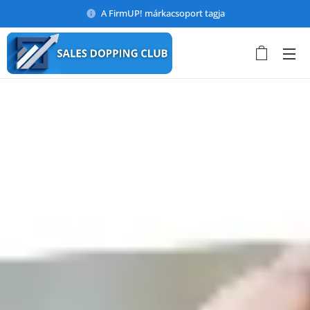
A FirmUP! márkacsoport tagja