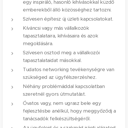
egy inspiráló, hasonló kihívásokkal küzdő
emberekből álló közösséghez tartozni.
Szívesen építesz új üzleti kapcsolatokat.
Kíváncsi vagy más vállalkozók
tapasztalataira, kihívásaira és azok
megoldására.
Szívesen osztod meg a vállalkozói
tapasztalataidat másokkal.
Tudatos networking tevékenységre van
szükséged az ügyfélszerzéshez.
Néhány problémáddal kapcsolatban
szeretnél gyors útmutatást.
Óvatos vagy, nem ugrasz bele egy
fejlesztésbe anélkül, hogy meggyőződj a
tanácsadók felkészültségéről.
Az ügyfeleid és a szakmád iránti alázatod