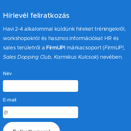
Hírlevél feliratkozás
Havi 2-4 alkalommal küldünk híreket tréningekről,
workshopokról és hasznos információkat HR és
FirmUP!
sales területről a
márkacsoport (
FirmUP!,
Sales Dopping Club, Karmikus Kulcsok
) nevében.
Név
E-mail