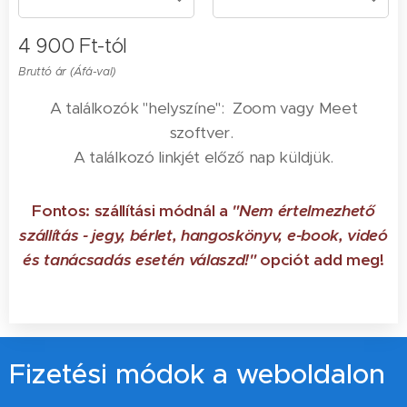
4 900
Ft
-tól
Bruttó ár (Áfá-val)
A találkozók "helyszíne": Zoom vagy Meet
szoftver.
A találkozó linkjét előző nap küldjük.
Fontos: szállítási módnál a
"Nem értelmezhető
szállítás - jegy, bérlet, hangoskönyv, e-book, videó
és tanácsadás esetén válaszd!"
opciót add meg!
Fizetési módok a weboldalon