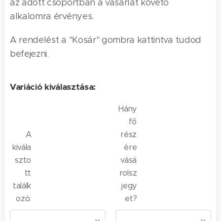
az adott csoportban a vásárlát követő
alkalomra érvényes.
A rendelést a "Kosár" gombra kattintva tudod
befejezni.
Variáció kiválasztása:
Hány
fő
A
rész
kivála
ére
szto
vásá
tt
rolsz
találk
jegy
ozó:
et?