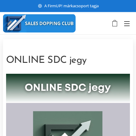
A FirmUP! márkacsoport tagja
ONLINE SDC jegy