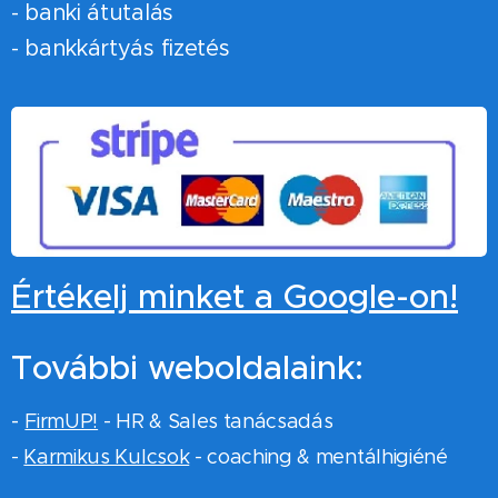
- banki átutalás
- bankkártyás fizetés
Értékelj minket a Google-on!
További weboldalaink:
-
FirmUP!
- HR & Sales tanácsadás
-
Karmikus Kulcsok
- coaching & mentálhigiéné