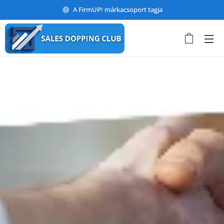
A FirmUP! márkacsoport tagja