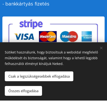
- bankkártyás fizetés
Sütiket használunk, hogy biztosítsuk a weboldal megfelelő
Értékelj minket a Google-on!
működését és biztonságát, valamint hogy a lehető legjobb
felhasználói élményt kínáljuk Neked.
További weboldalaink:
Csak a legszükségesebbek elfogadása
-
FirmUP!
- HR & Sales tanácsadás
Összes elfogadása
-
Karmikus Kulcsok
- coaching & mentálhigiéné